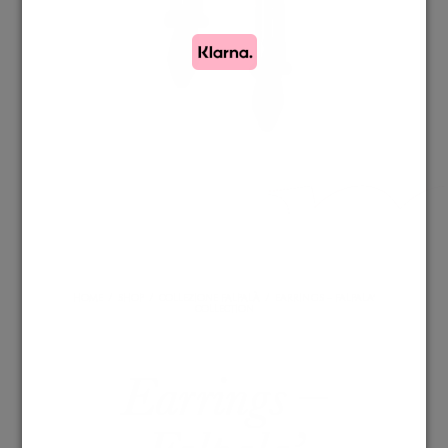
HOME
/
SHOP
/
COLLEZIONE FALPALÀ
/
EARRINGS – FALPALA’
COLLECTION
Earrings –