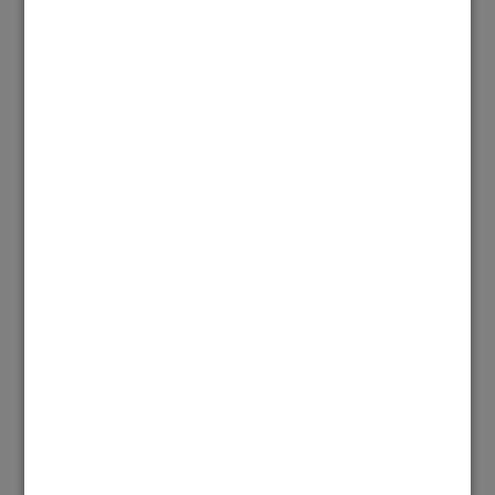
Falpala’
Collection
€
1.321
Delicate Polished yellow
gold Earrings characterized
by a fringe
embellished with chocolate gold diamond
cut beads. A blue Tiffany rhomboid
pendant gives a
charming touch to this elegant jewel with a
contemporary design. Gold is colored with the
cataforesi technique
Details: Length cm 6 | 18kt gold | Weight : g 7,70|
ref:B229-IV-OR
Stima dei tempi di consegna: 10-15 giorni
Consegna e reso