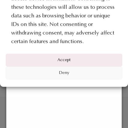
these technologies will allow us to process
data such as browsing behavior or unique
IDs on this site. Not consenting or
withdrawing consent, may adversely affect
certain features and functions.
COLLEZIONE SHAPES
BRACCIALI
Collana – Collezione Shapes
Bracciale – Collezione Shapes
Accept
€
2.213
€
1.373
Deny
AGGIUNGI AL CARRELLO
AGGIUNGI AL CARRELLO