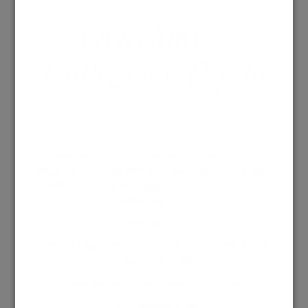
Orecchini –
Collezione Pepita
€
892
Orecchini in oro giallo lucido enfatizzati da sfere
irregolari splendenti lucidate a mano alternate a palline
giallo opaco. Gioiello leggero, comodo e al tempo
stesso elegante.
Made in Italy
Dettagli: Lunghezza cm 3,70 | Oro 18kt | Peso: g 5,20
| Rif.: B328-0 OR
Stima dei tempi di consegna: 10-15 giorni
Consegna e reso