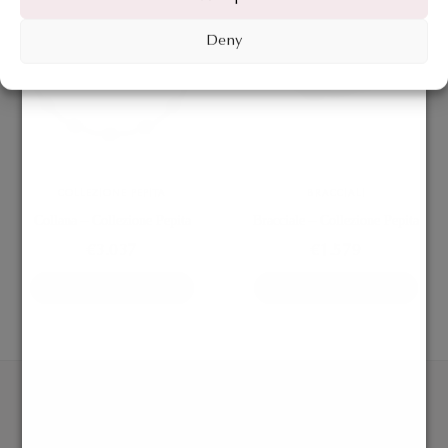
Deny
COLLEZIONE PEPITA
BRACCIALI
Collana – Collezione Pepita
Bracciale – Collezione Pepita
€
3.037
€
1.579
AGGIUNGI AL CARRELLO
AGGIUNGI AL CARRELLO