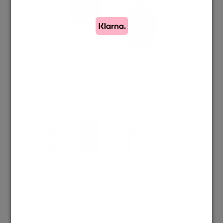
HOME
/
SHOP
/
COLLEZIONE PEPITA
/
ORECCHINI – COLLEZIONE
PEPITA