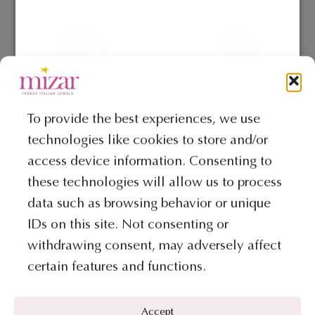
più
più
varianti.
varianti.
Le
Le
opzioni
opzioni
possono
possono
essere
essere
scelte
scelte
To provide the best experiences, we use
nella
nella
technologies like cookies to store and/or
COLLEZIONE PEPITA
COLLEZIONE PEPITA
pagina
pagina
access device information. Consenting to
Anello - Collezione Pepita
Anello - Collezione Pepita
del
del
these technologies will allow us to process
prodotto
prodotto
€
541
€
488
data such as browsing behavior or unique
AGGIUNGI AL CARRELLO
AGGIUNGI AL CARRELLO
IDs on this site. Not consenting or
withdrawing consent, may adversely affect
certain features and functions.
Accept